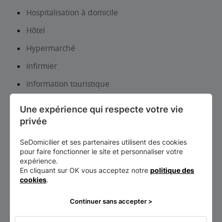
Hospitalisation à domicile
Hôtel
Hypermarché
Infirmier
Information touristique
Institut de beauté-Onglerie
Une expérience qui respecte votre vie 
Institut universitaire
privée
Laboratoire d analyses et de biologie médicale
SeDomicilier et ses partenaires utilisent des cookies
pour faire fonctionner le site et personnaliser votre
Librairie, papeterie, journaux
expérience.
En cliquant sur OK vous acceptez notre
politique des
Lieux d’exposition et patrimoine
cookies
.
Location auto-utilitaires légers
Continuer sans accepter >
Lycée d’enseignement général et/ou
technologique