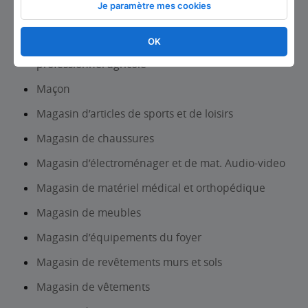
Je paramètre mes cookies
Lycée d’enseignement professionnel
OK
Lycée d’enseignement technique et/ou
professionnel agricole
Maçon
Magasin d’articles de sports et de loisirs
Magasin de chaussures
Magasin d’électroménager et de mat. Audio-video
Magasin de matériel médical et orthopédique
Magasin de meubles
Magasin d’équipements du foyer
Magasin de revêtements murs et sols
Magasin de vêtements