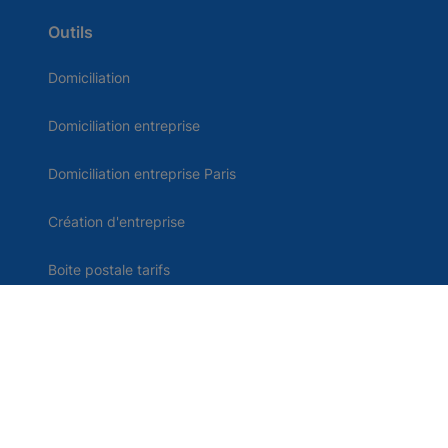
Outils
Domiciliation
Domiciliation entreprise
Domiciliation entreprise Paris
Création d'entreprise
Boite postale tarifs
Comparatif domiciliation
Domiciliation d'entreprise en France
Contact