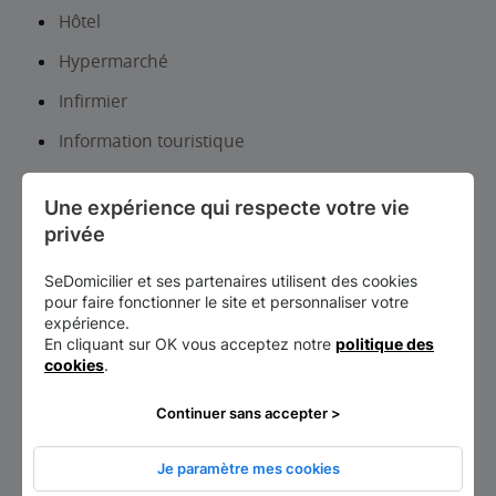
Hôtel
Hypermarché
Infirmier
Information touristique
Institut de beauté-Onglerie
Une expérience qui respecte votre vie 
Institut universitaire
privée
Laboratoire d analyses et de biologie médicale
SeDomicilier et ses partenaires utilisent des cookies
Librairie, papeterie, journaux
pour faire fonctionner le site et personnaliser votre
expérience.
Lieux d’exposition et patrimoine
En cliquant sur OK vous acceptez notre
politique des
cookies
.
Location auto-utilitaires légers
Continuer sans accepter >
Lycée d’enseignement général et/ou
technologique
Je paramètre mes cookies
Lycée d’enseignement professionnel