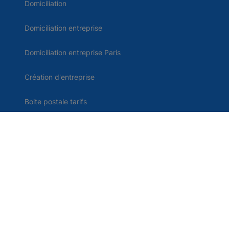
Domiciliation
Domiciliation entreprise
Domiciliation entreprise Paris
Création d'entreprise
Boite postale tarifs
Comparatif domiciliation
Domiciliation d'entreprise en France
Contact
Me connecter