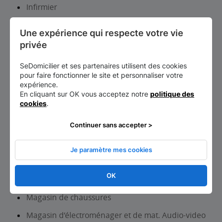
Infirmier
Information touristique
Une expérience qui respecte votre vie 
Institut de beauté-Onglerie
privée
Laboratoire d analyses et de biologie médicale
SeDomicilier et ses partenaires utilisent des cookies
pour faire fonctionner le site et personnaliser votre
Librairie, papeterie, journaux
expérience.
En cliquant sur OK vous acceptez notre
politique des
Location auto-utilitaires légers
cookies
.
Lycée d’enseignement général et/ou
technologique
Continuer sans accepter >
Lycée d’enseignement professionnel
Je paramètre mes cookies
Maçon
OK
Magasin d’articles de sports et de loisirs
Magasin de chaussures
Magasin d’électroménager et de mat. Audio-video