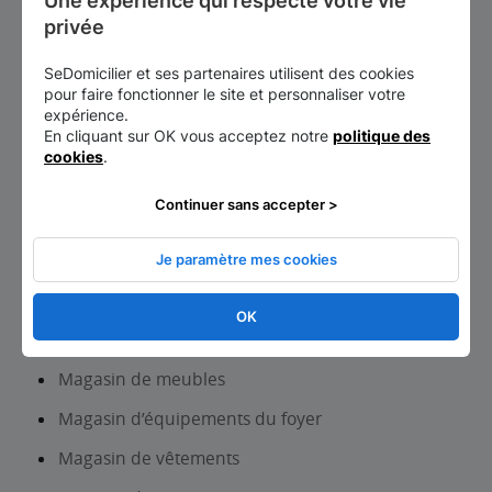
Une expérience qui respecte votre vie 
Laboratoire d analyses et de biologie médicale
privée
Librairie, papeterie, journaux
SeDomicilier et ses partenaires utilisent des cookies
pour faire fonctionner le site et personnaliser votre
Location auto-utilitaires légers
expérience.
En cliquant sur OK vous acceptez notre
politique des
Lycée d’enseignement professionnel
cookies
.
Maçon
Continuer sans accepter >
Magasin d’articles de sports et de loisirs
Magasin de chaussures
Je paramètre mes cookies
Magasin d’électroménager et de mat. Audio-video
OK
Magasin de matériel médical et orthopédique
Magasin de meubles
Magasin d’équipements du foyer
Magasin de vêtements