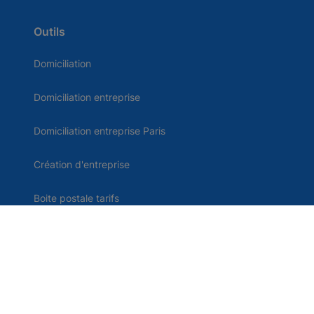
Outils
Domiciliation
Domiciliation entreprise
Domiciliation entreprise Paris
Création d'entreprise
Boite postale tarifs
Comparatif domiciliation
Domiciliation d'entreprise en France