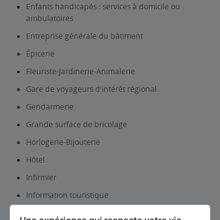
Enfants handicapés : services à domicile ou
ambulatoires
Entreprise générale du bâtiment
Épicerie
Fleuriste-Jardinerie-Animalerie
Gare de voyageurs d’intérêt régional
Gendarmerie
Grande surface de bricolage
Horlogerie-Bijouterie
Hôtel
Infirmier
Information touristique
Institut de beauté-Onglerie