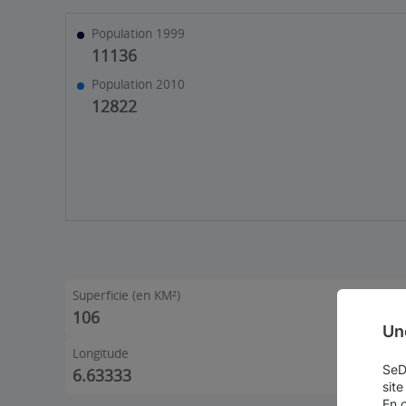
Population 1999
11136
Population 2010
12822
Superficie (en KM²)
106
Un
Longitude
SeDo
6.63333
site
En 