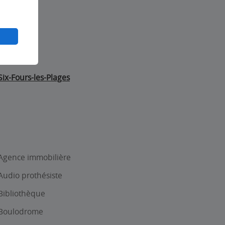
Hyeres
Six-Fours-les-Plages
Agence immobilière
Audio prothésiste
Bibliothèque
Boulodrome