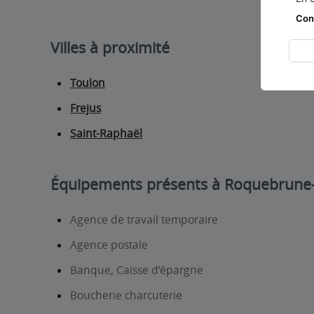
Con
Villes à proximité
Toulon
Frejus
Saint-Raphaël
Équipements présents à Roquebrune
Agence de travail temporaire
Agence postale
Banque, Caisse d’épargne
Boucherie charcuterie