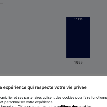
Dentité (nombre d'habitants au km
121
e expérience qui respecte votre vie privée
Latitude
micilier et ses partenaires utilisent des cookies pour faire fonctionne
43.4333
 et personnaliser votre expérience.
cliquant sur OK vous acceptez notre
politique des cookies
.