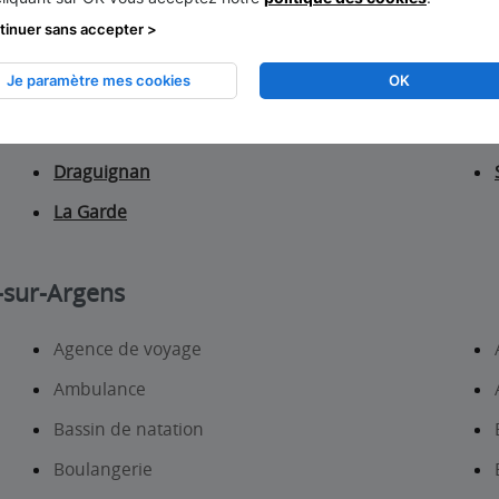
tinuer sans accepter >
Je paramètre mes cookies
OK
La Seyne-sur-Mer
Draguignan
La Garde
-sur-Argens
Agence de voyage
Ambulance
Bassin de natation
Boulangerie