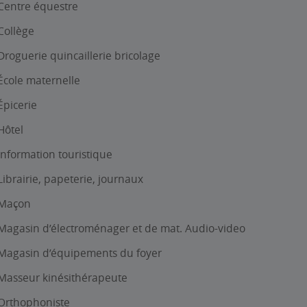
Centre équestre
Collège
Droguerie quincaillerie bricolage
École maternelle
Épicerie
Hôtel
Information touristique
Librairie, papeterie, journaux
Maçon
Magasin d’électroménager et de mat. Audio-video
Magasin d’équipements du foyer
Masseur kinésithérapeute
Orthophoniste