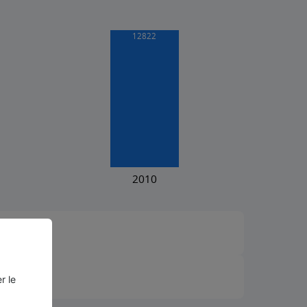
²)
r le