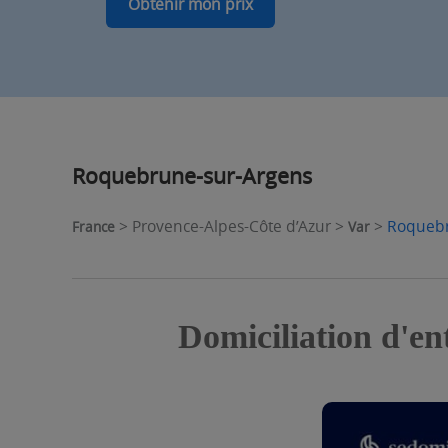
Obtenir mon prix
Roquebrune-sur-Argens
> Provence-Alpes-Côte d’Azur >
>
Roquebr
France
Var
Domiciliation d'e