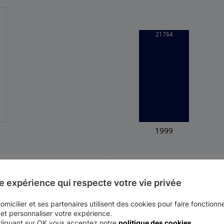
Dentité (nombre d'habitants au km
1145
e expérience qui respecte votre vie privée
Latitude
micilier et ses partenaires utilisent des cookies pour faire fonctionne
44.9167
 et personnaliser votre expérience.
cliquant sur OK vous acceptez notre
politique des cookies
.