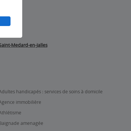
Pessac
Saint-Medard-en-Jalles
Adultes handicapés : services de soins à domicile
Agence immobilière
Athlétisme
Baignade amenagée