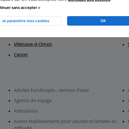
tinuer sans accepter >
Je paramètre mes cookies
OK
Merignac
Villenave-d-Ornon
Cenon
Adultes handicapés : services d’aide
Agence de voyage
Ambulance
Autres établissements pour adultes et familles en
difficulté