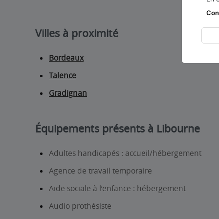
Con
Villes à proximité
Bordeaux
Talence
Gradignan
Équipements présents à Libourne
Adultes handicapés : accueil/hébergement
Agence de travail temporaire
Aide sociale à l’enfance : hébergement
Audio prothésiste