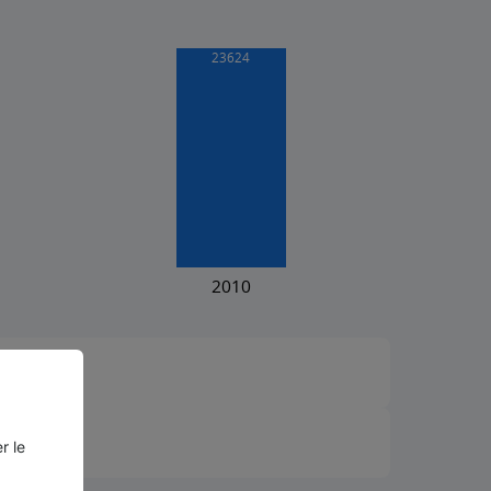
²)
r le