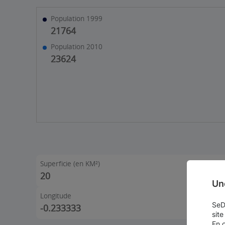
Population 1999
21764
Population 2010
23624
Superficie (en KM²)
20
Un
Longitude
SeDo
-0.233333
site
En 