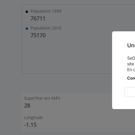
Population 1999
76711
Population 2010
75170
Un
SeDo
site
En 
Con
Superficie (en KM²)
28
Longitude
-1.15