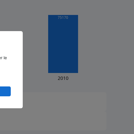
r le
²)