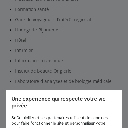
Formation santé
Gare de voyageurs d’intérêt régional
Horlogerie-Bijouterie
Hôtel
Infirmier
Information touristique
Institut de beauté-Onglerie
Laboratoire d analyses et de biologie médicale
Librairie, papeterie, journaux
Une expérience qui respecte votre vie 
Lieux d’exposition et patrimoine
privée
Location auto-utilitaires légers
SeDomicilier et ses partenaires utilisent des cookies
Lycée d’enseignement général et/ou
pour faire fonctionner le site et personnaliser votre