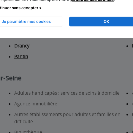
tinuer sans accepter >
Je paramètre mes cookies
OK
Montreuil
Drancy
Pantin
ur-Seine
Adultes handicapés : services de soins à domicile
Agence immobilière
Autres établissements pour adultes et familles en
difficulté
Bibliothèque