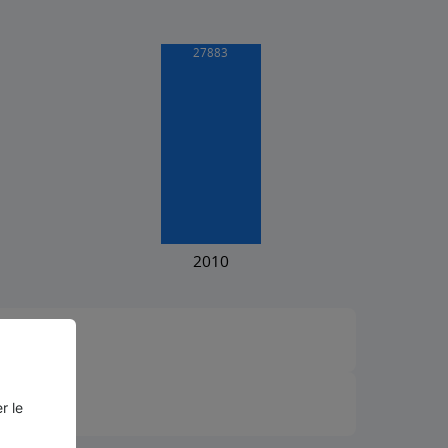
²)
r le