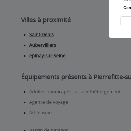
Con
Villes à proximité
Saint-Denis
Aubervilliers
epinay-sur-Seine
Équipements présents à Pierrefitte-s
Adultes handicapés : accueil/hébergement
Agence de voyage
Athlétisme
Bassin de natation