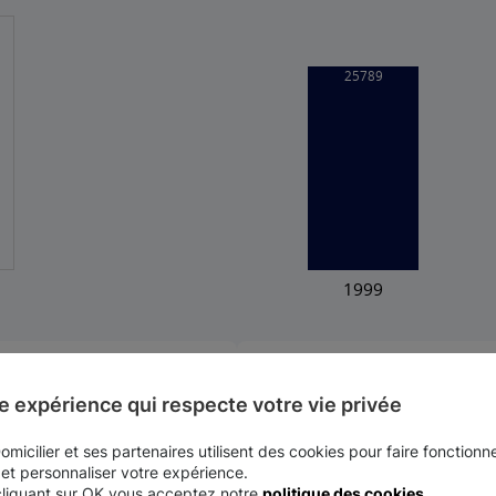
Dentité (nombre d'habitants au km
8177
e expérience qui respecte votre vie privée
Latitude
micilier et ses partenaires utilisent des cookies pour faire fonctionne
48.9667
 et personnaliser votre expérience.
cliquant sur OK vous acceptez notre
politique des cookies
.