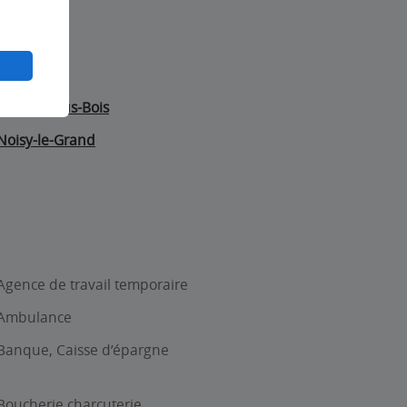
Aulnay-sous-Bois
Noisy-le-Grand
Agence de travail temporaire
Ambulance
Banque, Caisse d’épargne
Boucherie charcuterie