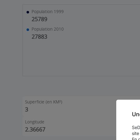
Population 1999
25789
Population 2010
27883
Superficie (en KM²)
3
Un
Longitude
SeDo
2.36667
site
En 