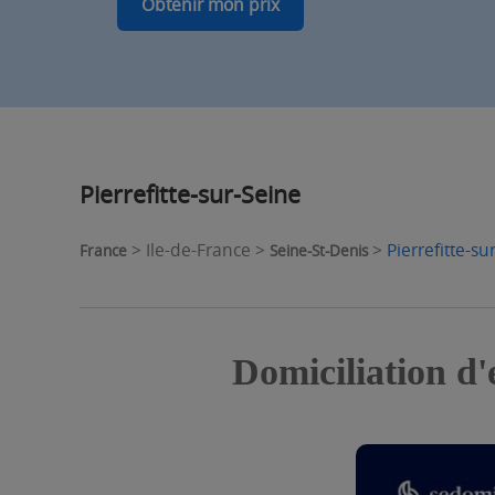
Obtenir mon prix
Pierrefitte-sur-Seine
> Ile-de-France >
>
Pierrefitte-su
France
Seine-St-Denis
Domiciliation d'