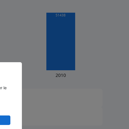
r le
²)