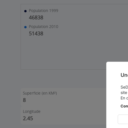
Population 1999
46838
Population 2010
51438
Un
SeDo
site
Superficie (en KM²)
En 
8
Con
Longitude
2.45