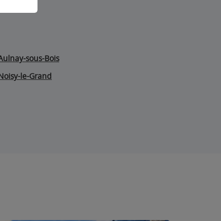
Aulnay-sous-Bois
Noisy-le-Grand