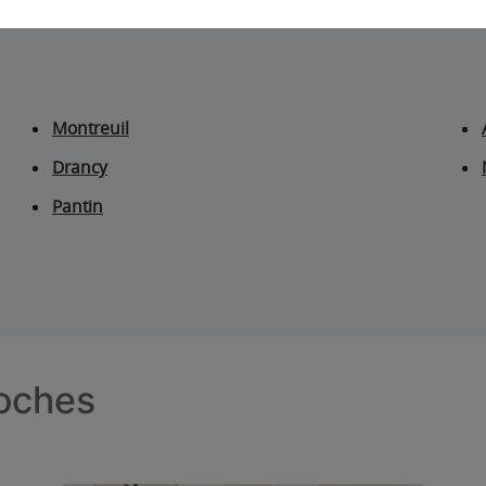
Montreuil
Drancy
Pantin
roches