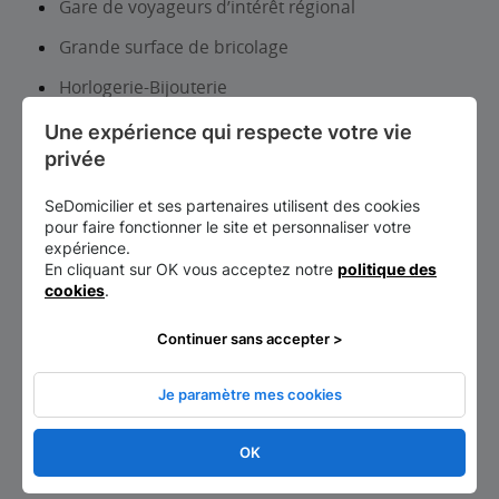
Gare de voyageurs d’intérêt régional
Grande surface de bricolage
Horlogerie-Bijouterie
Hypermarché
Une expérience qui respecte votre vie 
privée
Infirmier
Information touristique
SeDomicilier et ses partenaires utilisent des cookies
pour faire fonctionner le site et personnaliser votre
Institut de beauté-Onglerie
expérience.
En cliquant sur OK vous acceptez notre
politique des
Laboratoire d analyses et de biologie médicale
cookies
.
Librairie, papeterie, journaux
Continuer sans accepter >
Location auto-utilitaires légers
Je paramètre mes cookies
Lycée d’enseignement général et/ou
technologique
OK
Maçon