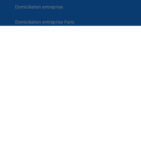
Domiciliation entreprise
Domiciliation entreprise Paris
Création d'entreprise
Boite postale tarifs
Comparatif domiciliation
Domiciliation d'entreprise en France
Contact
Me connecter
Centre d'aide