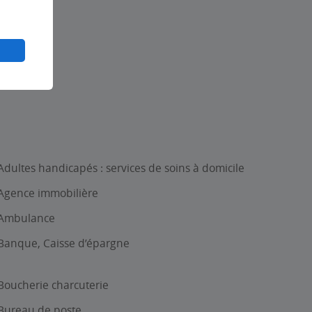
Adultes handicapés : services de soins à domicile
Agence immobilière
Ambulance
Banque, Caisse d’épargne
Boucherie charcuterie
Bureau de poste