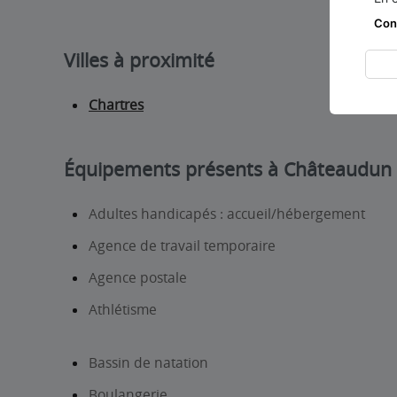
Con
Villes à proximité
Chartres
Équipements présents à Châteaudun
Adultes handicapés : accueil/hébergement
Agence de travail temporaire
Agence postale
Athlétisme
Bassin de natation
Boulangerie