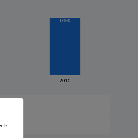
²)
r le