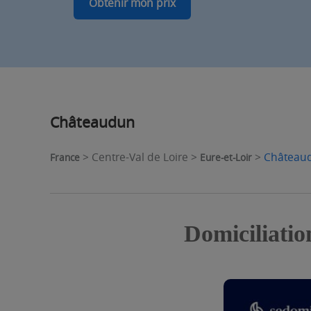
Obtenir mon prix
Châteaudun
> Centre-Val de Loire >
>
Château
France
Eure-et-Loir
Domiciliatio