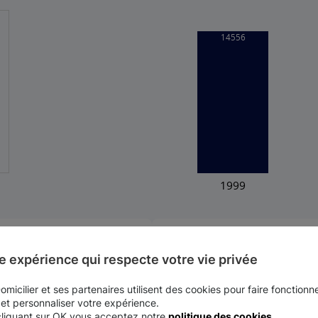
Dentité (nombre d'habitants au km
479
e expérience qui respecte votre vie privée
Latitude
micilier et ses partenaires utilisent des cookies pour faire fonctionne
48.0833
 et personnaliser votre expérience.
cliquant sur OK vous acceptez notre
politique des cookies
.