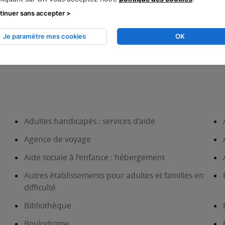
tinuer sans accepter >
Je paramètre mes cookies
OK
Dreux
Adultes handicapés : services d’aide
Agence de voyage
Aide sociale à l’enfance : hébergement
Autres établissements pour adultes et familles en
difficulté
Bibliothèque
Boulodrome