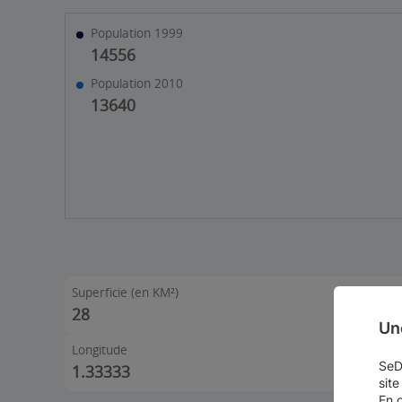
Population 1999
14556
Population 2010
13640
Superficie (en KM²)
28
Un
Longitude
SeDo
1.33333
site
En 