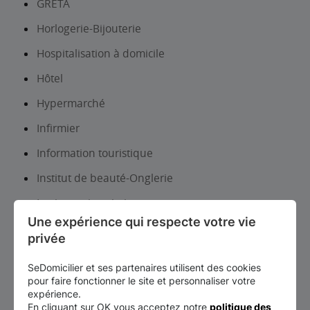
GRETA
Horlogerie-Bijouterie
Hospitalisation à domicile
Hôtel
Hypermarché
Infirmier
Information touristique
Institut de beauté-Onglerie
Institut universitaire
Une expérience qui respecte votre vie 
Jardins remarquables
privée
Laboratoire d analyses et de biologie médicale
SeDomicilier et ses partenaires utilisent des cookies
Librairie, papeterie, journaux
pour faire fonctionner le site et personnaliser votre
expérience.
Lieux d’exposition et patrimoine
En cliquant sur OK vous acceptez notre
politique des