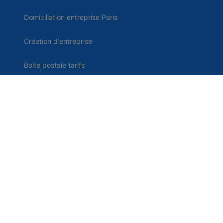
Domiciliation entreprise Paris
Création d'entreprise
Boite postale tarifs
Comparatif domiciliation
Domiciliation d'entreprise en France
Contact
Me connecter
Centre d'aide