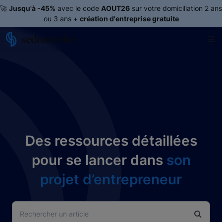
🚀
Jusqu'à -45%
avec le code
AOUT26
sur votre domiciliation 2 ans
ou 3 ans +
création d'entreprise gratuite
Des ressources détaillées
pour se lancer dans
son
projet d’entrepreneur