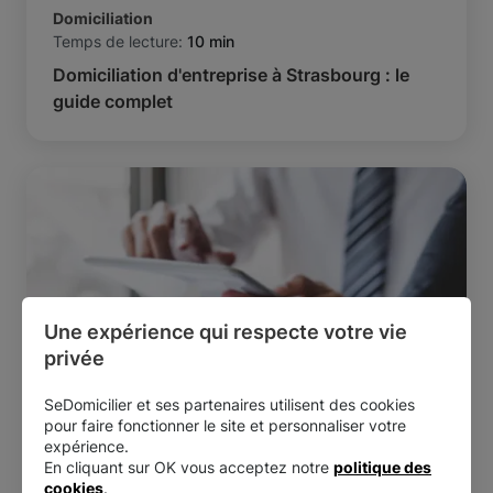
Domiciliation
Temps de lecture:
10 min
Domiciliation d'entreprise à Strasbourg : le
guide complet
Une expérience qui respecte votre vie 
privée
SeDomicilier et ses partenaires utilisent des cookies
pour faire fonctionner le site et personnaliser votre
Créer une entreprise
expérience.
Temps de lecture:
6 min
En cliquant sur OK vous acceptez notre
politique des
Business plan, comment gagner du temps et
cookies
.