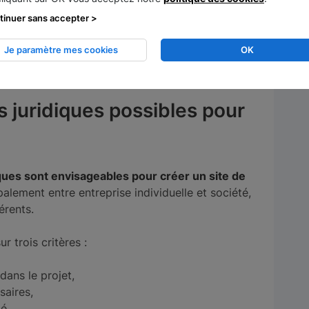
toucher une clientèle élargie
, accessible
tinuer sans accepter >
Je paramètre mes cookies
OK
tre faveur, à condition, bien sûr, de choisir un
le économique.
s juridiques possibles pour
ques sont envisageables pour créer un site de
ipalement entre entreprise individuelle et société,
érents.
r trois critères :
dans le projet,
aires,
é.