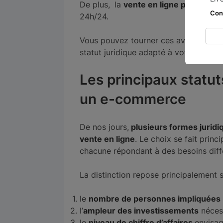
De plus,
la
vente en ligne permet de 
Con
24h/24.
Vous pouvez tourner ces avntages en vo
statut juridique adapté à votre modè
Les principaux statut
un e-commerce
De nos jours,
plusieurs formes juridi
vente en ligne
. Le choix se fait princ
chacune répondant à des besoins diff
La distinction repose principalement su
le
nombre de personnes impliquées
l’
ampleur des investissements
nécess
le
niveau de chiffre d’affaires
envisag