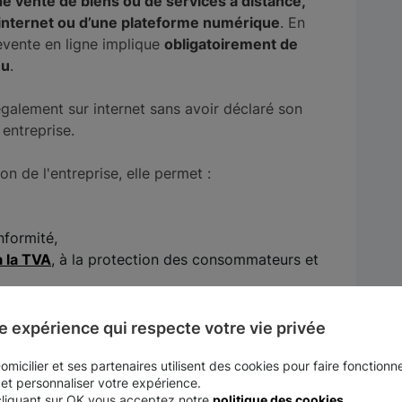
 de vente de biens ou de services à distance,
te internet ou d’une plateforme numérique
. En
revente en ligne implique
obligatoirement de
nu
.
également sur internet sans avoir déclaré son
 entreprise.
ion de l'entreprise, elle permet :
nformité,
à la TVA
, à la protection des consommateurs et
lleurs de nombreux avantages.
e expérience qui respecte votre vie privée
l réduit considérablement les coûts fixes.
micilier et ses partenaires utilisent des cookies pour faire fonctionne
 et personnaliser votre expérience.
cliquant sur OK vous acceptez notre
politique des cookies
.