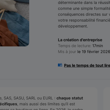
déterminante dans la réussi
comme une simple formalité 
conséquences directes sur vo
votre responsabilité financi
développement.
La création d'entreprise
Temps de lecture:
17min
Mis à jour
le 19 février 202
Pas le temps de tout lir
lle, SAS, SASU, SARL ou EURL :
chaque statut
écifiques
, mais aussi des limites qu’il est
ancer sa boutique en ligne. En 2026, le cadre