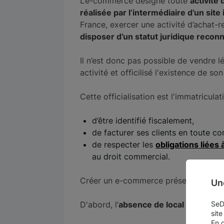
L’e-commerce désigne toute
activité
réalisée par l’intermédiaire d’un si
France, exercer une activité d’achat-
disposer d’un statut juridique recon
Il n’est donc pas possible de vendre l
activité et officilisé l'existence de son
Cette officialisation est l'immatriculat
d’être identifié fiscalement,
de facturer ses clients en toute co
de respecter les
obligations liées 
au droit commercial.
Créer un e-commerce présente par ai
Un
D'abord, l’
absence de local commercia
SeDo
site
En 